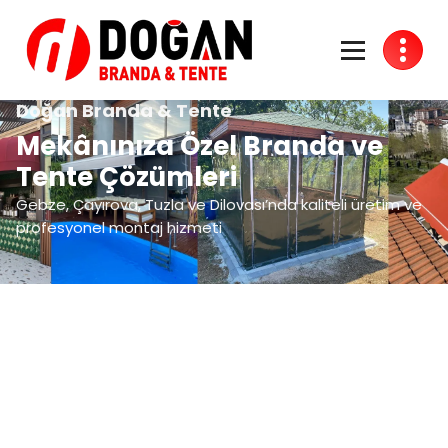
Doğan Branda & Tente
Mekânınıza Özel Branda ve
Tente Çözümleri
Gebze, Çayırova, Tuzla ve Dilovası’nda kaliteli üretim ve
profesyonel montaj hizmeti