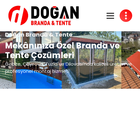
Doğan Branda & Tente
Mekânınıza Özel Branda ve
Tente Çözümleri
Gebze, Çayırova, Tuzla ve Dilovası’nda kaliteli üretim ve
profesyonel montaj hizmeti