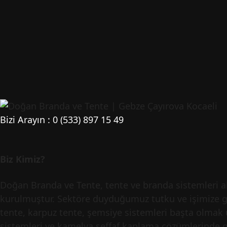
Bizi Arayın : 0 (533) 897 15 49
Biz Kimiz?
Doğan Branda ve Tente, tente ve branda sistemleri al
kurulmuştur. Sektöre duyduğumuz tutku ve işimize gös
tente, karpuz tente, şemsiye sistemleri başta olmak ü
sistemleri ve kamelya şeffaf kaplama çözümlerinde ge